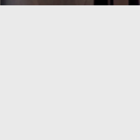
TRENING
IZAZOVI
PROGRAMI
FITNES
QUEEN
REKVIZITI
ESSENTIALS
QUEENCLUB
SHOP
Pripremili smo za tebe sve što je potrebno da treniraš sa
stilom i da ostvariš svoje ciljeve